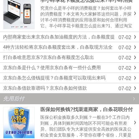
羊小咩享花卡额度怎么提出来?羊小咩消费
额度取现
究竟什么是羊小咩的消费额度？如何套出羊小咩
的消费额度？本文将为大家解答这些问题，并探
讨羊小咩消费额度的应用场景和如何合理利用
它。羊小咩享花卡额度怎么提出来?1、通过淘宝
店提出来：如果自己朋友有开淘宝店，那么可以
内部商家套出来京东白条加油额度的方法，白条额度提
07-02
就请朋友帮忙套出来享花卡，在朋友商店使用享
现新攻略
花卡刷一笔金额，然后朋友再将刷出的金额以转
4种方法轻松将京东白条额度套出来，白条取现方法全
07-02
账或现金的方式给到用户，那...
解析
打白条啥意思京东?京东白条有额度怎么取出
07-02
京东白条是什么？使用京东白条有一些什么费用
07-02
京东白条怎么借钱提现？白条额度可以取现出来吗
07-02
京东白条借款靠谱吗？京东白条如何借款
07-02
先用后付
医保如何换钱?找渠道商家，白条花呗分付
月付信用卡提取中介微信
医保公积金换取多久到账？一般在3个工作日内
到账‌，具体到账时间因地区不同可能会有所差
异。我们团队专为大家提供安全高效的医保及公
积金资金支取服务，不管你在哪个省份，只要是