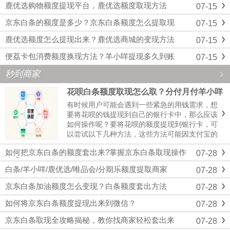
鹿优选购物额度提现平台，鹿优选额度取现方法
07-15
京东白条的额度是多少？京东白条额度怎么提取现
07-15
鹿优选额度怎么提现出来？鹿优选商城的变现方法
07-15
便荔卡包消费额度换现方法？羊小咩提现多久到账
07-15
秒到商家
花呗白条额度取现怎么取？分付月付羊小咩
额度套出来商家
有时候用户可能会遇到一些紧急的用钱需求，想
要将花呗的钱提现到自己的银行卡中，那么应该
如何操作呢？要将花呗的额度提现到银行卡，可
以尝试以下几种方法，这些方法可能因支付宝的
政策调整而有所变化，且并非所有用户都能使用
如何把京东白条的额度套出来?掌握京东白条取现操作
07-28
所有方法，如果你有取现需求，可以联系我们进
步骤
行咨询，我们会给你一个合规的取现方案。花呗
白条/羊小咩/鹿优选/唯品会/分期乐额度提取商家
07-28
白条额度取现商家...
京东白条加油额度怎么变现？白条额度套出方法
07-28
如何将京东白条额度提现出来到微信？
07-28
京东白条取现全攻略揭秘，教你找商家轻松套出来
07-28