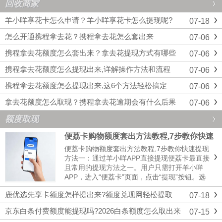
回收商家
羊小咩享花卡怎么申请？羊小咩享花卡怎么提现呢?
07-18
怎么开通携程拿去花？携程拿去花怎么套出来
07-06
携程拿去花额度怎么套出来？拿去花提现方式有哪些
07-06
携程拿去花额度怎么提现出来,详解操作方法和流程
07-06
携程拿去花额度怎么提现出来,这6个方法轻松搞定
07-06
拿去花额度怎么取现？携程拿去花逾期会有什么后果
07-06
额度取现
便荔卡购物额度套出方法教程,7步教你快速
提现
便荔卡购物额度套出方法教程,7步教你快速提现
方法一：通过羊小咩APP直接提现便荔卡最直接
且常用的提现方法之一。用户只需打开羊小咩
APP，进入“便荔卡”页面，点击“提现”按钮。选
择“绑定银行卡提现”，按照提示输入提现金额和
鹿优选先享卡额度怎样提出来?额度兑现网轻松提取
07-18
银行卡信息，确认无误后提交申请。系统将会进
行自动审核，审核通过后，资金将在几分钟内到
京东白条付费额度能提现吗?2026白条额度怎么取出来
07-15
达绑定的银行卡内...