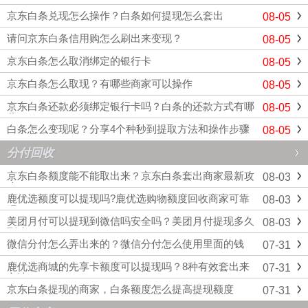
你在全国覆盖范围内，都可以联系我们帮你代办
京东白条兑现怎么操作？白条如何提现怎么套出
08-05
提取，这样医保账户里的余额就可以很快地变现
到账。我们团队的处理速度那是相当快的...
请问京东白条信用购怎么刷出来变现？
08-05
京东白条怎么取消绑定的银行卡
08-05
京东白条怎么取现？有哪些商家可以操作
08-05
京东白条还款必须绑定银行卡吗？白条的还款方式有哪
08-05
些
白条怎么变现呢？分享4个种秒到提取方法和操作步骤
08-05
分付回收
京东白条额度​能不能取出来？京东白条套出商家最新攻
08-03
略
鹿优选额度可以提现吗?鹿优选购物额度回收商家可靠
08-03
吗
美团月付可以提现到微信吗安全吗？美团月付提现多久
08-03
到账
微信分付怎么弄出来的？微信分付怎么使用里面的钱
07-31
鹿优选商城的先享卡额度可以提现吗？8种有效套出来
07-31
方法
京东白条提现的商家，白条额度怎么提高提现额度
07-31