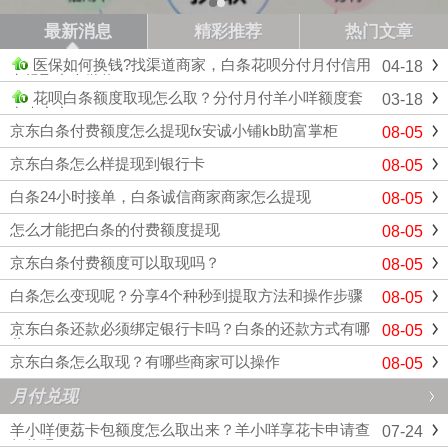
最新消息
精彩推荐
热门文章
医保如何换钱?找渠道商家，白条花呗分付月付信用
04-18
卡提取中介微信
花呗白条额度取现怎么取？分付月付羊小咩额度套
03-18
出来商家
京东白条付费额度怎么提现fx安诚小铺kb助富掌柜
08-05
京东白条怎么样提现到银行卡
08-05
白条24小时接单，白条诚信商家商家怎么提现
08-05
怎么才能把白条的付费额度提现
08-05
京东白条付费额度可以取现吗？
08-05
白条怎么变现呢？分享4个种秒到提取方法和操作步骤
08-05
京东白条还款必须绑定银行卡吗？白条的还款方式有哪
08-05
些
京东白条怎么取现？有哪些商家可以操作
08-05
月付兑现
羊小咩便荔卡包额度怎么取出来？羊小咩享花卡申请查
07-24
征信吗？