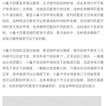
小赢卡贷要是申请出额度，正式签约借款的时候，还会有资方对于客
户资质进行二次审核，也就是匹配资方的过程，这种也有概率匹配资
方不成功被拒。要是小赢卡贷申请出额度，签约匹配资方没有成功被
拒的，这种情况大家也可以更换借款时间段和金额，尝试签约匹配不
同的资方再次申请，也有概率匹配到不同的资方，达到成功下款的目
的。小赢卡贷要是能匹配资方成功，显示放款中，这种基本都稳了，
后续大概率都是可以下款到账。
小赢卡贷借款还是比较稳，要是能申请出额度，签约放款中基本三天
内都可以完成下款，而且申请下款的客户，正常还款三期后，一般都
会出加贷窗口，小赢卡贷后续申请加贷下款额度方面，也是有很大概
率高于首次下款额度，一般能出加贷窗口的，只要征信没有逾期不良
记录，基本都是可以出额度下款。小赢卡贷在很多第三方贷超里面，
也可以匹配到申请入口，总体来看这个平台还是比较稳，虽然出额度
后，也有些签约匹配资方失败被拒的，但是这种情况还是比较少。