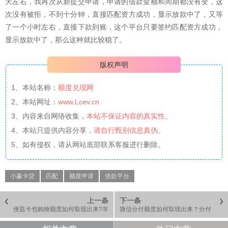
天左右，我再次从新提交申请，申请的借款金额和周期都没有变，这
次没有被拒，不到十分钟，直接匹配资方成功，显示放款中了，又等
了一个小时左右，直接下款到账，这个平台只要签约匹配资方成功，
显示放款中了，那么这种就比较稳了。
版权声明
1、本站名称：
额度兑现网
2、本站网址：
www.Lcev.cn
3、内容来自网络收集，
本站不保证内容的真实性。
4、本站只提供内容分享，
请自行甄别信息真伪。
5、如有侵权，请从网站底部联系客服进行删除。
小赢卡贷
匹配
额度申请
借款平台
上一条
下一条
便荔卡包购物额度如何取现出来?羊
微信分付额度如何取现出来？分付
小咩卡包额度怎么提
额度从2000涨到8000了