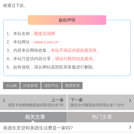
难通过下款。
版权声明
1、本站名称：
额度兑现网
2、本站网址：
www.Lcev.cn
3、内容来自网络收集，
本站不保证内容的真实性。
4、本站只提供内容分享，
请自行甄别信息真伪。
5、如有侵权，请从网站底部联系客服进行删除。
火山融
白条换现
借款平台
额度换现
上一条
下一条
便荔卡包购物额度如何取现出来?羊
微信分付额度如何取现出来？分付
小咩卡包额度怎么提
额度从2000涨到8000了
相关文章
热门文章
美团生意贷和美团生活费是一家吗?