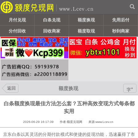
月付兑现
白条兑现
额度换现
先用后付
分付回收
回收商家
额度取现
秒到商家
返回
额度换现
+
字
白条额度换现最佳方法怎么套？五种高效变现方式每条都
实用
2026-06-29 16:17:39 作者:额度兑现网 来源:www.Lcev.cn
京东白条以其灵活的分期付款模式和便捷的提现功能，迅速赢得了市